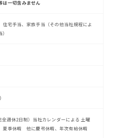
等は一切含みません
円）、住宅手当、家族手当（その他当社規程によ
当）
間）
（完全週休2日制）当社カレンダーによる 土曜
、夏季休暇 他に慶弔休暇、年次有給休暇