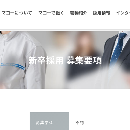
採用情報
新卒採用 募集要項
マコーについて
マコーで働く
職種紹介
採用情報
インタ
新卒採用 募集要項
募集学科
不問