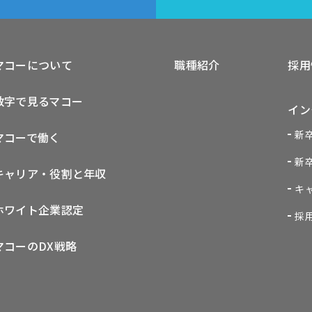
マコーについて
職種紹介
採用
数字で見るマコー
イン
新
マコーで働く
新
キャリア・役割と年収
キ
ホワイト企業認定
採
マコーのDX戦略