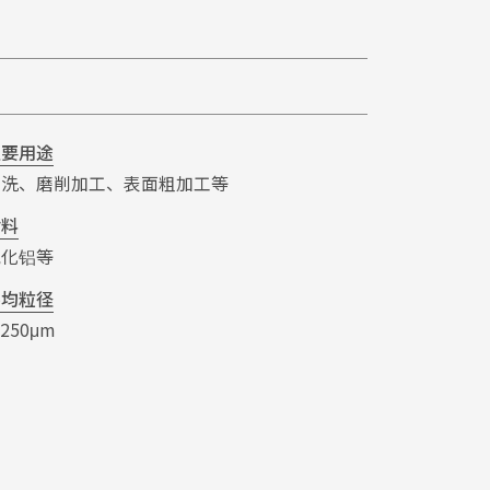
主要用途
清洗、磨削加工、表面粗加工等
材料
氧化铝等
平均粒径
-250μm