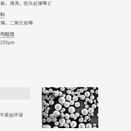
美装，清洗，喷丸处理等ど
材料
玻璃，二氧化锆等
平均粒径
-250μm
不易损坏母