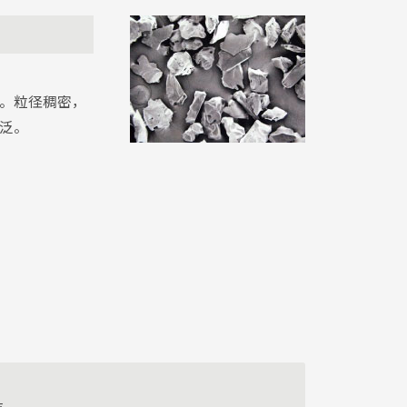
。粒径稠密，
泛。