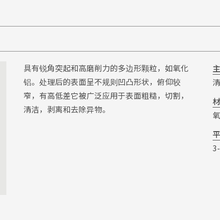
具有锐角突起和高磨削力的多边形颗粒，如氧化
铝。处理后的表面呈不规则凹凸形状，俯仰较
窄，有高低差它被广泛应用于表面粗糙，切割，
清洁，剥离和去除异物。
3