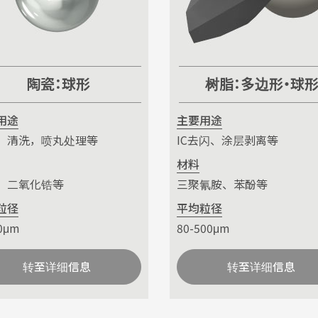
陶瓷：球形
树脂：多边形・球
用途
主要用途
，清洗，喷丸处理等
IC去闪、涂层剥离等
材料
，二氧化锆等
三聚氰胺、苯酚等
粒径
平均粒径
0μm
80-500μm
转至详细信息
转至详细信息