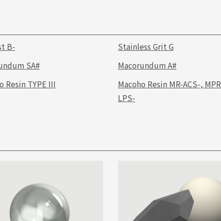
st B-
Stainless Grit G
undum SA#
Macorundum A#
 Resin TYPE III
Macoho Resin MR-ACS-, MPR
LPS-