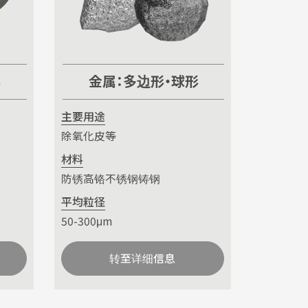
形
金属：多边形・球形
主要用途
除氧化皮等
材料
防锈高铬不锈钢铸钢
平均粒径
50-300μm
转至详细信息