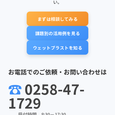
り取得します。当サイトにおきましては、お客様の問題
い。
解決を行うための提案、装置のお見積り、ご意見・ご感
想などの受付）の円滑な運営に必要な範囲で、皆様の情
報を収集しています。
まずは相談してみる
3. 当サイトにて取得する情報の範囲
課題別の活用例を見る
当サイトでは、インターネットドメイン名、IPアドレ
ス、当サイトの閲覧等の情報を収集します。また、お客
様が当サイトに至る経路の追跡、当サイトにおけるお
ウェットブラストを知る
客様の活動の記録、当サイトをお客様にとってより有益
にするための当サイトの評価および改善のためにクッ
キー技術（サーバー側で利用者を識別するために、サ
ーバからの利用者のブラウザに送信され、利用者のコ
お電話でのご依頼・お問い合わせは
ンピュータに蓄積される機能）を利用します。「お問い
合わせフォーム」のご利用にあたっては、お客様の氏
☎
0258-47-
名、会社名、電話番号、ご住所などのご記入をお願い
しています。
1729
4. 個人情報の利用目的
弊社は、お客様の個人情報について、以下の利用目的の
範囲内又はその取得状況から明らかである利用目的の
受付時間 8:30－17:30