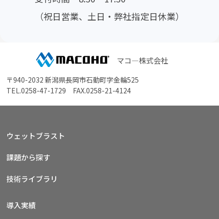
範囲内で利用し、ご本人の同意がある場合又は法令で
認められている場合を除き、他の目的で利用しません。
（祝日営業、土日・弊社指定日休業）
製品・サービス等に関する情報のご案内、情報資料
のご提供
展示会等イベントに関するご案内
お客様との商談・打合せ、およびそのためのご連絡
マコ―株式会社
アフターサービス、サポート対応
お客様からのお間い合わせ、ご相談への対応
〒940-2032 新潟県長岡市石動町字金輪525
TEL.
0258-47-1729
FAX.0258-21-4124
ウェットブラスト
課題から探す
技術ライブラリ
導入実績