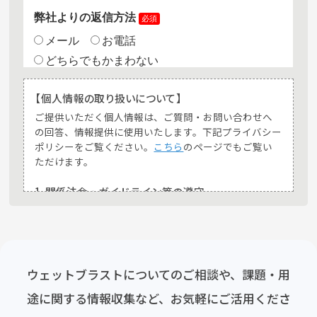
【個人情報の取り扱いについて】
ご提供いただく個人情報は、ご質問・お問い合わせへ
の回答、情報提供に使用いたします。下記プライバシー
ポリシーをご覧ください。
こちら
のページでもご覧い
ただけます。
1. 関係法令・ガイドライン等の遵守
弊社では、個人情報保護法その他の関係法令、個人情
報保護委員会の定めるガイドライン等及び本プライバ
シーポリシーを遵守し、個人情報を適法かつ適正に取
り扱います。
ウェットブラストについてのご相談や、課題・用
2. 個人情報の取得
途に関する情報収集など、お気軽にご活用くださ
弊社は、お客様の個人情報を適法かつ適正な手段によ