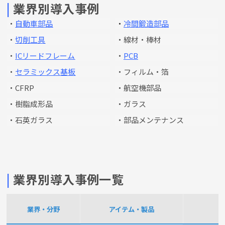
|
業界別導入事例
・
自動車部品
・
冷間鍛造部品
・
切削工具
・線材・棒材
・
ICリードフレーム
・
PCB
・
セラミックス基板
・フィルム・箔
・CFRP
・航空機部品
・樹脂成形品
・ガラス
・石英ガラス
・部品メンテナンス
|
業界別導入事例一覧
業界・分野
アイテム・製品