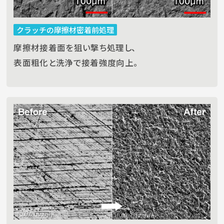
クラッチの摩擦材密着前処理
摩擦材接着面を狙い撃ち処理し、
表面粗化と洗浄で接着強度向上。