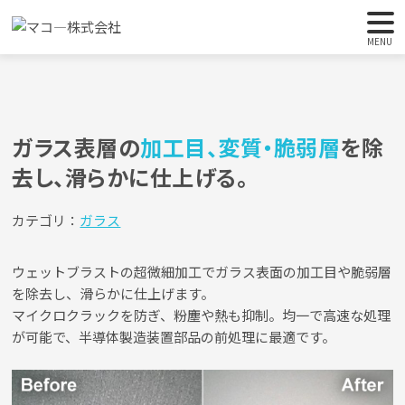
HOME
導入実績
ガラス
変質層・加工目除去
MENU
ガラス表層の
加工目、変質・脆弱層
を除
去し、
滑らかに仕上げる。
カテゴリ：
ガラス
ウェットブラストの超微細加工でガラス表面の加工目や脆弱層
を除去し、滑らかに仕上げます。
マイクロクラックを防ぎ、粉塵や熱も抑制。均一で高速な処理
が可能で、半導体製造装置部品の前処理に最適です。